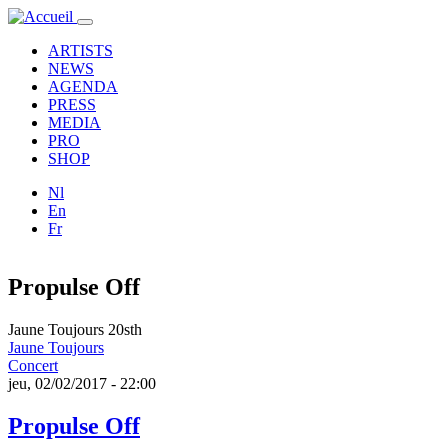
Aller au contenu principal
Toggle
navigation
ARTISTS
NEWS
AGENDA
PRESS
MEDIA
PRO
SHOP
Nl
En
Fr
Propulse Off
Jaune Toujours 20sth
Jaune Toujours
Concert
jeu, 02/02/2017 - 22:00
Propulse Off