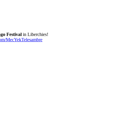
go Festival
in Liberchies!
l.com/MecYekTelesambre