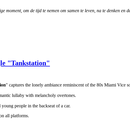
dige moment, om de tijd te nemen om samen te leven, na te denken en 
gle "Tankstation"
ion
" captures the lonely ambiance reminiscent of the 80s Miami Vice sou
omantic lullaby with melancholy overtones.
d young people in the backseat of a car.
on all platforms.