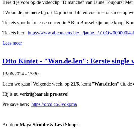
Bereid je voor op de videoclip "Dimanche" van Jaune Toujours! Met a
! Woon de première bij op 14 juni om 14u en voel met ons mee op we
Tickets voor het release concert in AB in Brussel zijn nu te koop. Ko
Tickets hier :
https://www.abconcerts.be/.../jaune.../a10Qw000000j
Lees meer
Otto Kintet - "Wan.de.len": Eerste single
13/06/2024 - 15:30
Laten we gaan! Volgende week, op
21/6
, komt "
Wan.de.len
" uit, de
Hij is nu verkrijgbaar als
pre-save
!
Pre-save here:
https://orcd.co/3vokpma
Art door
Maya Strobbe
&
Levi Stoops
.