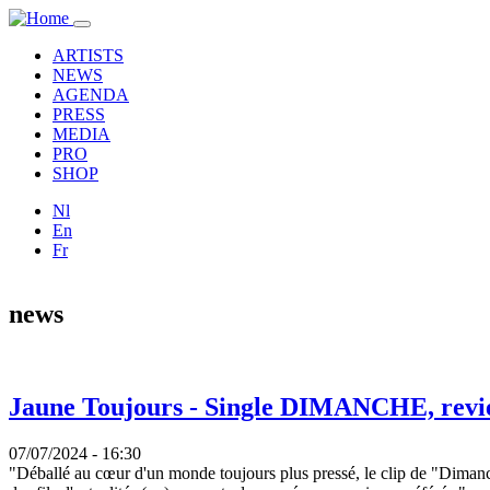
Overslaan en naar de inhoud gaan
Toggle
navigation
ARTISTS
NEWS
AGENDA
PRESS
MEDIA
PRO
SHOP
Nl
En
Fr
news
Jaune Toujours - Single DIMANCHE, revi
07/07/2024 - 16:30
"Déballé au cœur d'un monde toujours plus pressé, le clip de "Dimanche" 