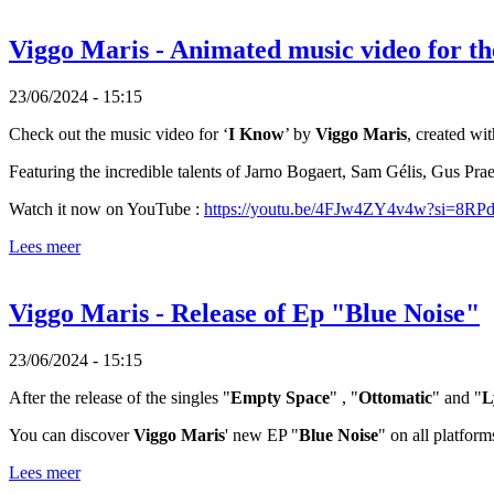
Viggo Maris - Animated music video for th
23/06/2024 - 15:15
Check out the music video for ‘
I Know
’ by
Viggo Maris
, created wi
Featuring the incredible talents of Jarno Bogaert, Sam Gélis, Gus Pra
Watch it now on YouTube :
https://youtu.be/4FJw4ZY4v4w?si=8R
Lees meer
Viggo Maris - Release of Ep "Blue Noise"
23/06/2024 - 15:15
After the release of the singles "
Empty Space
" , "
Ottomatic
" and "
L
You can discover
Viggo Maris
' new EP "
Blue Noise
" on all platform
Lees meer