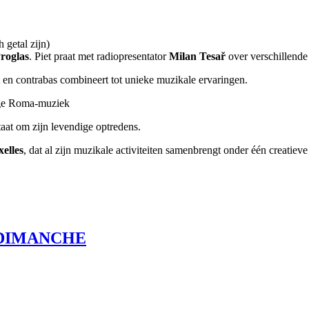
 getal zijn)
Proglas
. Piet praat met radiopresentator
Milan Tesař
over verschillende 
t en contrabas combineert tot unieke muzikale ervaringen.
dige Roma-muziek
aat om zijn levendige optredens.
elles
, dat al zijn muzikale activiteiten samenbrengt onder één creatieve
.
gle DIMANCHE