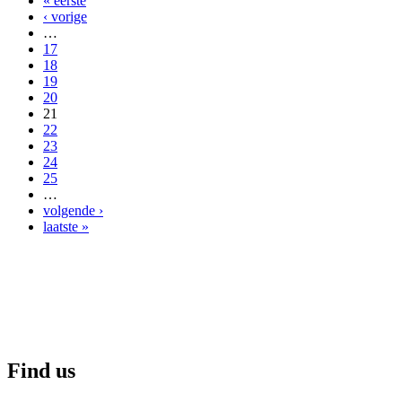
« eerste
‹ vorige
…
17
18
19
20
21
22
23
24
25
…
volgende ›
laatste »
Find us