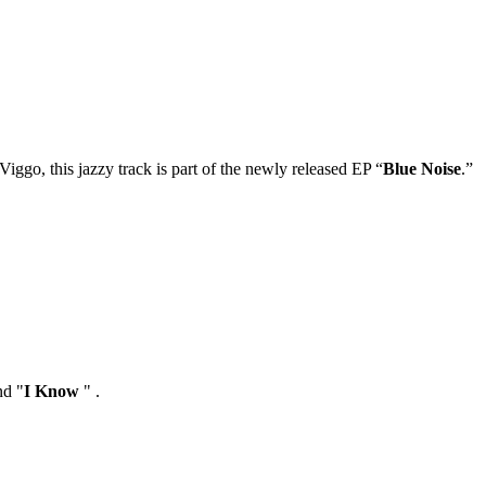
iggo, this jazzy track is part of the newly released EP “
Blue Noise
.”
nd "
I Know
" .