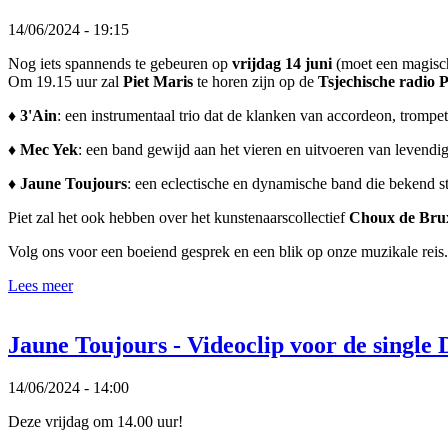
14/06/2024 - 19:15
Nog iets spannends te gebeuren op
vrijdag 14 juni
(moet een magisch
Om 19.15 uur zal
Piet Maris
te horen zijn op de
Tsjechische radio 
♦
3'Ain
: een instrumentaal trio dat de klanken van accordeon, trompe
♦
Mec Yek
: een band gewijd aan het vieren en uitvoeren van leven
♦
Jaune Toujours
: een eclectische en dynamische band die bekend st
Piet zal het ook hebben over het kunstenaarscollectief
Choux de Brux
Volg ons voor een boeiend gesprek en een blik op onze muzikale reis
Lees meer
Jaune Toujours - Videoclip voor de sin
14/06/2024 - 14:00
Deze vrijdag om 14.00 uur!