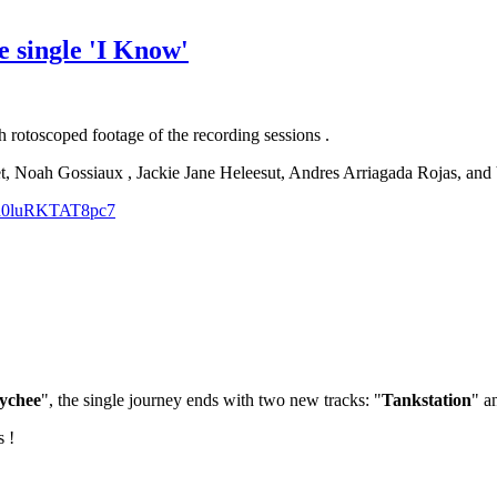
e single 'I Know'
th rotoscoped footage of the recording sessions .
et, Noah Gossiaux , Jackie Jane Heleesut, Andres Arriagada Rojas, and V
Pd0luRKTAT8pc7
ychee
", the single journey ends with two new tracks: "
Tankstation
" a
s !