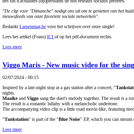
des fils d'actualités (op)pressants de nos réseaux sociaux préférés."
"De clip voor "Dimanche" nodigt ons uit om te genieten van het hui
nieuwsfeeds van onze favoriete sociale netwerken".
Bedankt
Larsenmag.be
voor het schrijven over onze single!
Lees het artikel (Frans)
ICI
of op het pdf-document rechts.
Lees meer
Viggo Maris - New music video for the sin
02/07/2024 - 00:15
Inspired by a late-night stop at a gas station after a concert, "
Tankstat
nights.
Maaike
and
Viggo
sang the duet's melody together. The result is a r
The result is a romantic lullaby with a melancholic undertone.
The accompanying video clip is a little road movie-like, featuring tire
"
Tankstation
" is part of the "
Blue Noise
" EP, which you can stream 
Lees meer