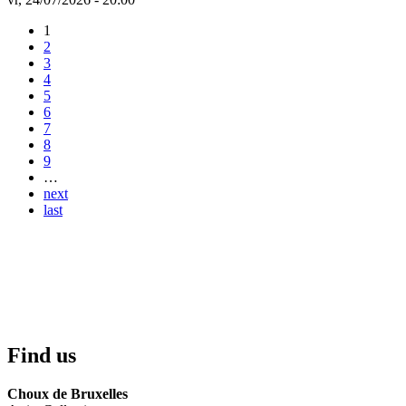
1
2
3
4
5
6
7
8
9
…
next
last
Find us
Choux de Bruxelles