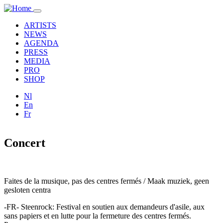
Overslaan en naar de inhoud gaan
Toggle
navigation
ARTISTS
NEWS
AGENDA
PRESS
MEDIA
PRO
SHOP
Nl
En
Fr
Concert
Faites de la musique, pas des centres fermés / Maak muziek, geen
gesloten centra
-FR- Steenrock: Festival en soutien aux demandeurs d'asile, aux
sans papiers et en lutte pour la fermeture des centres fermés.